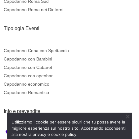
Capodanno Roma Sud
Capodanno Roma nei Dintorni
Tipologia Eventi
Capodanno Cena con Spettacolo
Capodanno con Bambini
Capodanno con Cabaret
Capodanno con openbar
Capodanno economico
Capodanno Romantico
Info e prevendite
Utilizziamo i cookie per essere sicuri che tu possa avere la
migliore esperienza sul nostro sito. Accettando acconsenti
3445560958
alla nostra privacy e cookie policy.